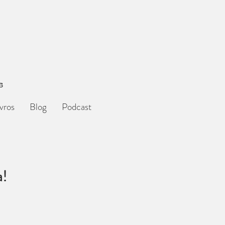
s
ivros
Blog
Podcast
a!