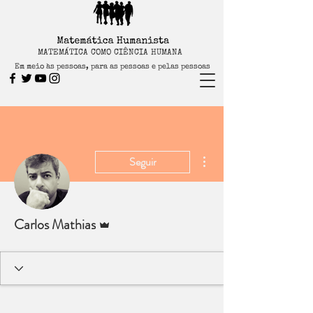
MATEMÁTICA COMO CIÊNCIA HUMANA
Em meio às pessoas, para as pessoas e pelas pessoas
Mais ações
Seguir
Administrador
Carlos Mathias