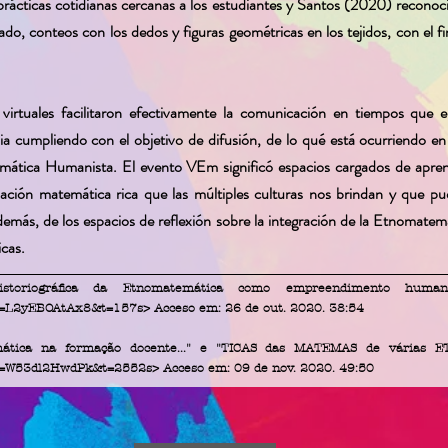
ácticas cotidianas cercanas a los estudiantes y Santos (2020) reconoc
o, conteos con los dedos y figuras geométricas en los tejidos, con el fin 
virtuales facilitaron efectivamente la comunicación en tiempos que 
 cumpliendo con el objetivo de difusión, de lo qué está ocurriendo en 
mática Humanista. El evento VEm significó espacios cargados de apren
ación matemática rica que las múltiples culturas nos brindan y que pu
más, de los espacios de reflexión sobre la integración de la Etnomatemát
cas.
historiográfica da Etnomatemática como empreendimento humani
?v=L2yEBOAtAx8&t=157s>
Acceso em: 26 de out. 2020. 38:54
mática na formação docente..." e "TICAS das MATEMAS de várias ETN
?v=W53dl2HwdPk&t=2552s>
Acceso em: 09 de nov. 2020. 49:50