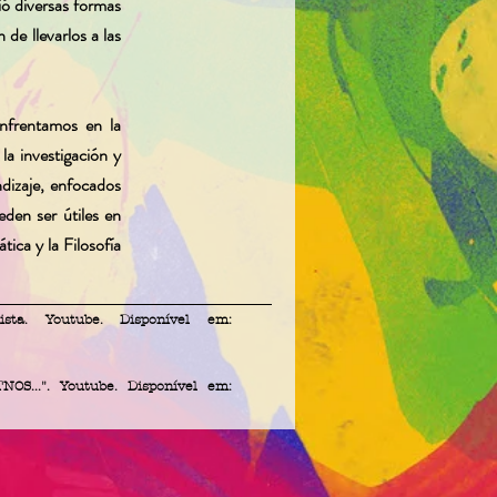
ió diversas formas
de llevarlos a las
enfrentamos en la
la investigación y
dizaje, enfocados
eden ser útiles en
ica y la Filosofía
sta. Youtube. Disponível em:
OS...". Youtube. Disponível em: