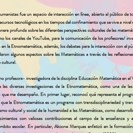
manistas fue un espacio de interacción en línea, abierto al público de to
ursos tecnológicos en los tiempos del confinamiento que se vive a nivel m
nera profunda sobre las diferentes perspectivas culturales de las matemáti
omo los canales de YouTube, para la comunicación de los profesores/ inv
s en la Etnomatemática, además, los debates para la interacción con el púb
aron algunos aspectos sobre las Matemáticas a través de las reflexiones
 cultural.
omo profesora- investigadora de la disciplina Educación Matemática en 
e las diversas investigaciones de la Etnomatemática, como una de la
ina que me desempeño. En primer lugar, reconocí qué representa el prog
ue la Etnomatemática es un programa con transdisciplinariedad y trans
lismo cultural y social de la humanidad a las Matemáticas, como desarroll
mientos con valiosas contribuciones al campo de la enseñanza y ap
mbito escolar. En particular, Alcione Marques enfatizó en la formación