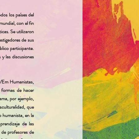
dos los países del
undial, con el fin
cas. Se utilizaron
estigadores de sus
lico participante.
 y las discusiones
el VEm Humanistas,
s formas de hacer
rama, por ejemplo,
culturalidad, que
o humanista, en la
rendizaje de las
 de profesores de