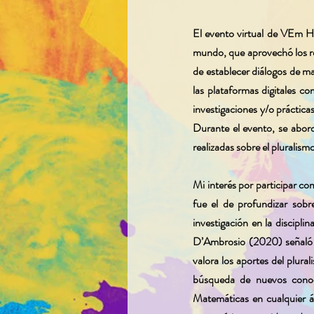
El evento virtual de VEm Hu
mundo, que aprovechó los rec
de establecer diálogos de ma
las plataformas digitales c
investigaciones y/o práctica
Durante el evento, se abord
realizadas sobre el pluralismo
Mi interés por participar c
fue el de profundizar sobr
investigación en la discipl
D’Ambrosio (2020) señaló q
valora los aportes del plura
búsqueda de nuevos conoci
Matemáticas en cualquier á