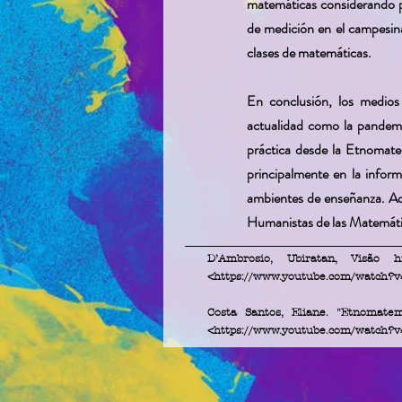
matemáticas considerando pr
de medición en el campesinad
clases de matemáticas.
En conclusión, los medios 
actualidad como la pandemia
práctica desde la Etnomate
principalmente en la inform
ambientes de enseñanza. Ade
Humanistas de las Matemáti
D’Ambrosio, Ubiratan, Visão 
<
https://www.youtube.com/watch
Costa Santos, Eliane. "Etnomate
<
https://www.youtube.com/watch