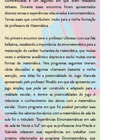
conferencistas e um segundo em que eram realizados
debates. Durante esses encontros foram apresentados
diversos temas e experiências relacionados à etnomatemática.
Temas esses que contribuíram muito para a minha formação
de professora de Matemática.
No primeiro encontro teve o professor Ubiratan com sua fala
belíssima, ressaltando a importância da etnomatemática para a
restauração do caráter humanista da matemática, que muitas
vezes o ambiente acadêmico deprecia e exclui muitas outras
formas de matemática. Nos programas seguintes tiveram
várias discussões e algumas chamaram bastante a minha
atenção, uma delas foi a potencialidade do Jogo Mancala
apresentado pelo professor Rinaldo em que ele apresenta um
jogo simples, que pode ser construído e adaptado para a
realidade escolar, e dentre as potencialidades do jogo é
relacionar o conhecimento dos alunos com a matemática
escolar. Outro programa em que foi possível perceber essa
conexão dos saberes dos alunos com a matemática de sala de
aula foi o intitulado “Experiências Etnomatemáticas em sala
de aula de Norte a Sul” em que as professoras Ana Priscila e
Gabriela relataram suas experiências em trabalhar com
projetos relacionados ao programa Etnomatemática, que