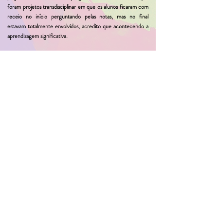
foram projetos transdisciplinar em que os alunos ficaram com
receio no início perguntando pelas notas, mas no final
estavam totalmente envolvidos, acredito que acontecendo a
aprendizagem significativa.
Por fim, a apresentação do professor Carlos Mathias sobre o
Etno dos Excluídos, que suscitou inúmeras reflexões sobre o
ensino da matemática e a visão da matemática que está no
senso comum. Poder participar deste evento foi uma
experiência maravilhosa, que mostrou na prática as diversas
matemáticas existentes na realidade e que podemos sim
trazer esta matemática e o conhecimento prévio dos nossos
alunos para a sala de aula. Obrigada a todos vocês!
D'AMBROSIO, Ubiratan. Visão historiográfica da Etnomatemática
como empreendimento humanista. Acesso em:
https://www.dropbox.com/s/ylvlxy5fg5ja5p5/Vis%C3%A3o%20histo
riogr%C3%A1fica%20da%20Etnomatem%C3%A1tica%20como%20e
mpreendimento%20humanista%20Dambrosio.pdf?dl=0.
Acesso
em: 25 nov. 2020.
PEREIRA, Rinaldo Pevidor. Baobá e sua relação com o jogo
africano Mancala no ensino de Matemática. Disponível em:
https://www.youtube.com/watch?v=k_4emHyIRdY.
Acesso em: 25
nov. 2020.